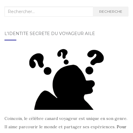
NAVIGATION AU SEIN DES
ARTICLES
Recherche :
RECHERCHE
L’IDENTITÉ SECRÈTE DU VOYAGEUR AILÉ
Coincoin, le célèbre canard voyageur est unique en son genre.
Il aime parcourir le monde et partager ses expériences.
Pour