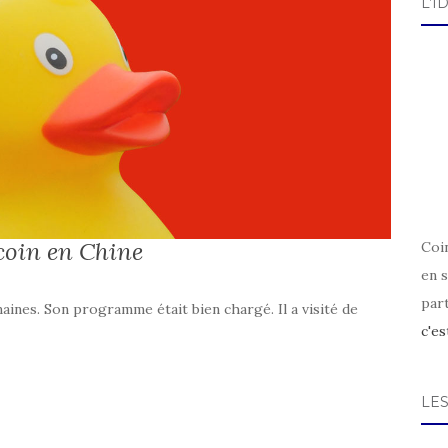
L’I
coin en Chine
Coin
en s
par
ines. Son programme était bien chargé. Il a visité de
c'es
LE