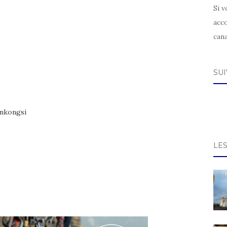
Si v
acc
can
SU
ankongsi
LE