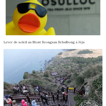
Lever de soleil au Mont Seongsan Ilchulbong à Jéju