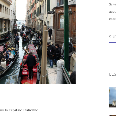
Si v
acc
can
SU
LE
ns la
capitale Italienne
.