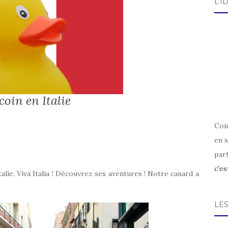
L’I
oin en Italie
Coin
en s
par
c'es
talie. Viva Italia ! Découvrez ses aventures ! Notre canard a
LE