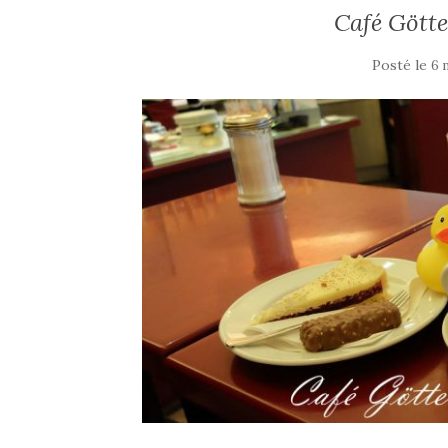
Café Gött
Posté le
6 