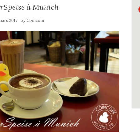
erSpeise à Munich
by
mars 2017
Coincoin