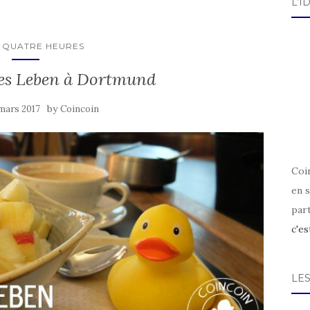
L’I
/ QUATRE HEURES
nes Leben à Dortmund
by
 mars 2017
Coincoin
Coin
en s
par
c'es
LE