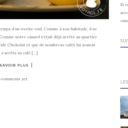
Si v
acc
can
 temps d’un weeke-end. Comme à son habitude, il se
. Comme notre canard s’était déjà arrêté au quartier
SU
e Café Chokolat et que de nombreux cafés lui avaient
 s’arrêta au café […]
 SAVOIR PLUS
 comments yet
LE