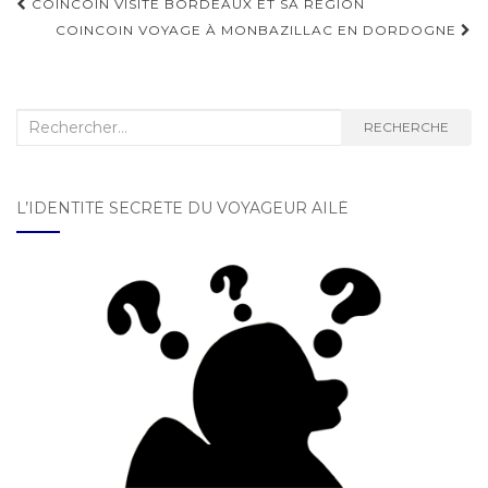
COINCOIN VISITE BORDEAUX ET SA RÉGION
Navigation d'article
COINCOIN VOYAGE À MONBAZILLAC EN DORDOGNE
Recherche :
RECHERCHE
L’IDENTITÉ SECRÈTE DU VOYAGEUR AILÉ