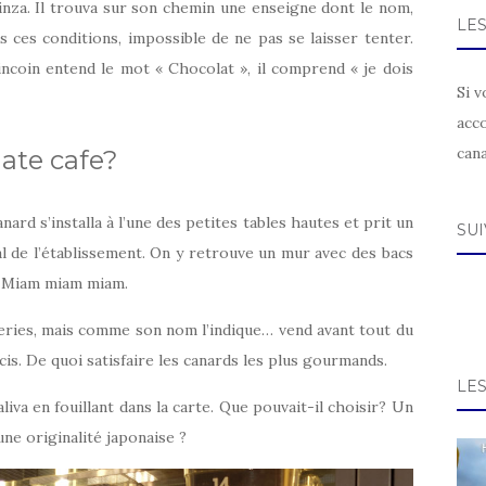
Ginza. Il trouva sur son chemin une enseigne dont le nom,
LE
ous ces conditions, impossible de ne pas se laisser tenter.
ncoin entend le mot « Chocolat », il comprend « je dois
Si v
acc
can
ate cafe?
anard s’installa à l’une des petites tables hautes et prit un
SU
l de l’établissement. On y retrouve un mur avec des bacs
. Miam miam miam.
eries, mais comme son nom l’indique… vend avant tout du
is. De quoi satisfaire les canards les plus gourmands.
LE
iva en fouillant dans la carte. Que pouvait-il choisir? Un
ne originalité japonaise ?