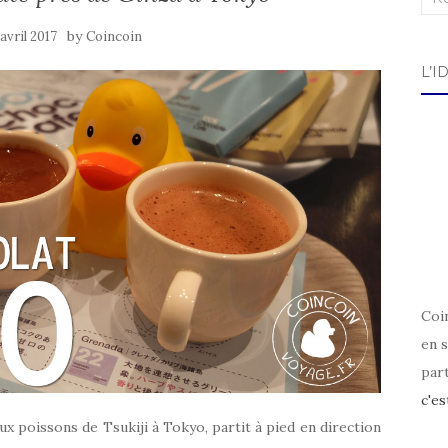
by
avril 2017
Coincoin
L’I
Coin
en s
par
c'es
aux poissons de Tsukiji à Tokyo, partit à pied en direction