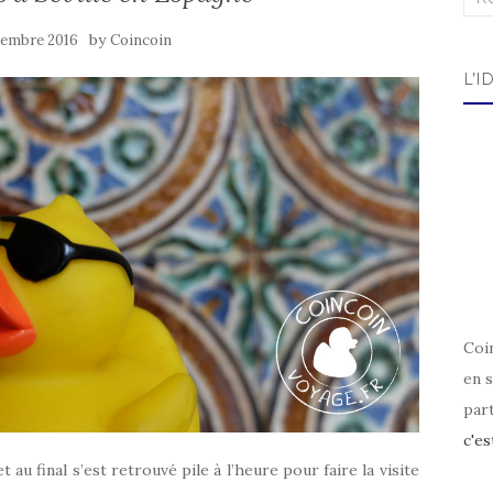
by
vembre 2016
Coincoin
L’I
Coin
en s
par
c'es
 au final s’est retrouvé pile à l’heure pour faire la visite