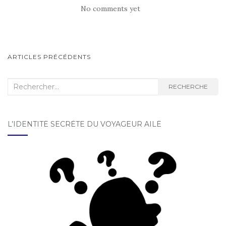
No comments yet
ARTICLES PRÉCÉDENTS
NAVIGATION AU SEIN DES
ARTICLES
Recherche :
RECHERCHE
L’IDENTITÉ SECRÈTE DU VOYAGEUR AILÉ