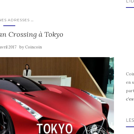
L’I
...
ES ADRESSES
an Crossing à Tokyo
by
avril 2017
Coincoin
Coin
en s
par
c'es
LE