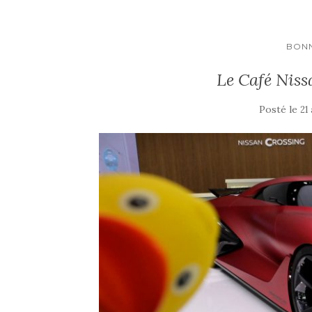
BONN
Le Café Niss
Posté le
21 