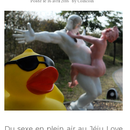
Posté le
by
16 avril 2016
Coincoin
Du sexe en plein air au Jéju Love