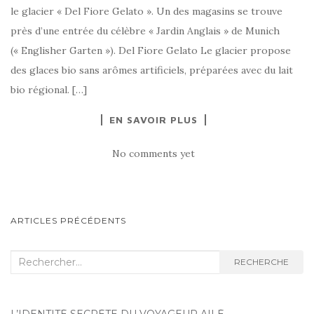
le glacier « Del Fiore Gelato ». Un des magasins se trouve
près d’une entrée du célèbre « Jardin Anglais » de Munich
(« Englisher Garten »). Del Fiore Gelato Le glacier propose
des glaces bio sans arômes artificiels, préparées avec du lait
bio régional. […]
EN SAVOIR PLUS
No comments yet
ARTICLES PRÉCÉDENTS
NAVIGATION AU SEIN DES
ARTICLES
Recherche :
RECHERCHE