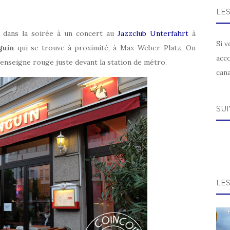
LE
rd dans la soirée à un concert au
Jazzclub Unterfahrt
à
Si v
guin
qui se trouve à proximité, à Max-Weber-Platz. On
acc
 enseigne rouge juste devant la station de métro.
can
SU
LE