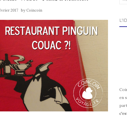
by
évrier 2017
Coincoin
L’I
Coin
en s
par
c'es