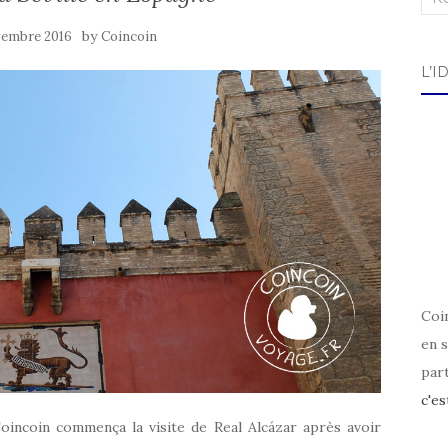
by
vembre 2016
Coincoin
L’I
Coin
en s
par
c'es
 Coincoin commença la visite de Real Alcázar après avoir