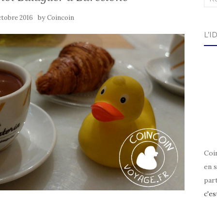
by
ctobre 2016
Coincoin
L’I
Coin
en s
par
c'es