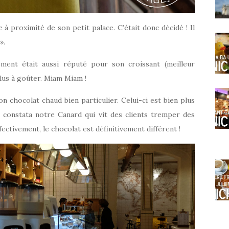
à proximité de son petit palace. C’était donc décidé ! Il
».
sement était aussi réputé pour son croissant (meilleur
lus à goûter. Miam Miam !
n chocolat chaud bien particulier. Celui-ci est bien plus
e constata notre Canard qui vit des clients tremper des
ectivement, le chocolat est définitivement différent !