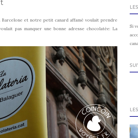
t
LE
Barcelone et notre petit canard affamé voulait prendre
Si v
e voulait pas manquer une bonne adresse chocolatée: La
acc
can
SU
LE