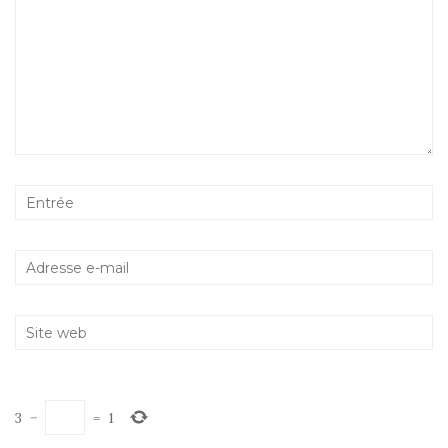
3
−
=
1