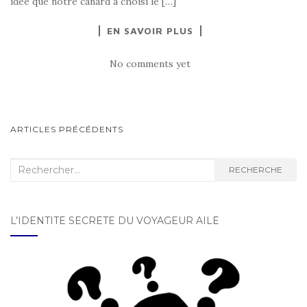
idée que notre canard a choisi le […]
EN SAVOIR PLUS
No comments yet
ARTICLES PRÉCÉDENTS
NAVIGATION AU SEIN DES
ARTICLES
Recherche :
RECHERCHE
L’IDENTITÉ SECRÈTE DU VOYAGEUR AILÉ