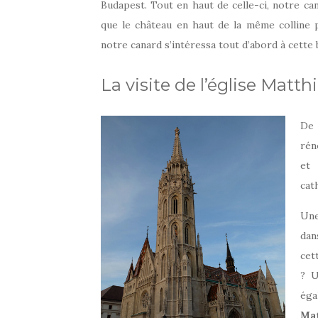
Budapest. Tout en haut de celle-ci, notre cana
que le château en haut de la même colline pu
notre canard s’intéressa tout d’abord à cette 
La visite de l’église Matth
De 
rén
et 
cat
Une
dan
cet
? U
éga
Mat