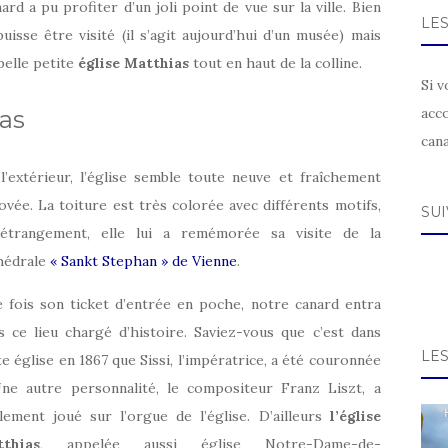
rd a pu profiter d’un joli point de vue sur la ville. Bien
LE
isse être visité (il s’agit aujourd’hui d’un musée) mais
belle petite
église Matthias
tout en haut de la colline.
Si v
acc
ias
can
l’extérieur, l’église semble toute neuve et fraîchement
ovée. La toiture est très colorée avec différents motifs,
SU
étrangement, elle lui a remémorée sa visite de la
hédrale
« Sankt Stephan » de Vienne
.
 fois son ticket d’entrée en poche, notre canard entra
s ce lieu chargé d’histoire. Saviez-vous que c’est dans
LE
te église en 1867 que Sissi, l’impératrice, a été couronnée
ne autre personnalité, le compositeur Franz Liszt, a
lement joué sur l’orgue de l’église. D’ailleurs
l’église
thias
, appelée aussi église Notre-Dame-de-