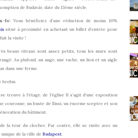
ssomption de Budavár, date du 13ème siècle.
n-fo:
Vous bénéficiez d’une réduction de moins 10%
ain
situé à proximité en achetant un billet d’entrée pour
it la visite !
très beaux vitraux sont assez petits, tous les murs sont
angé. Au plafond, un ange, une vache, un lion et un aigle
as dans une ferme.
e brebis.
e trouve à l’étage. de l’église Il s’agit d’une exposition
e couronne, un buste de Sissi, un énorme sceptre et son
énovation du bâtiment.
 de la tour du clocher. Par contre, elle se visite avec un
unique de la ville de
Budapest
.