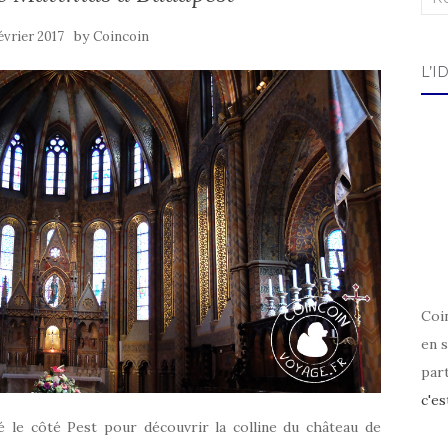
by
évrier 2017
Coincoin
L’I
Coin
en s
par
c'es
é le côté Pest pour découvrir la colline du château de